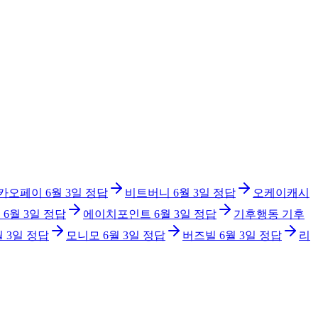
카오페이
6월 3일
정답
비트버니
6월 3일
정답
오케이캐시
터
6월 3일
정답
에이치포인트
6월 3일
정답
기후행동 기후
월 3일
정답
모니모
6월 3일
정답
버즈빌
6월 3일
정답
리