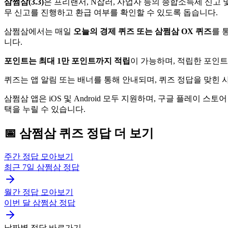
삼쩜삼(3.3)
은 프리랜서, N잡러, 사업자 등의 종합소득세 신고
무 신고를 진행하고 환급 여부를 확인할 수 있도록 돕습니다.
삼쩜삼에서는 매일
오늘의 경제 퀴즈 또는 삼쩜삼 OX 퀴즈
를 
니다.
포인트는 최대 1만 포인트까지 적립
이 가능하며, 적립한 포인
퀴즈는 앱 알림 또는 배너를 통해 안내되며, 퀴즈 정답을 맞힌
삼쩜삼 앱은 iOS 및 Android 모두 지원하며, 구글 플레이 스토
택을 누릴 수 있습니다.
📅
삼쩜삼
퀴즈
정답 더 보기
주간 정답 모아보기
최근 7일
삼쩜삼
정답
월간 정답 모아보기
이번 달
삼쩜삼
정답
날짜별 정답 바로가기